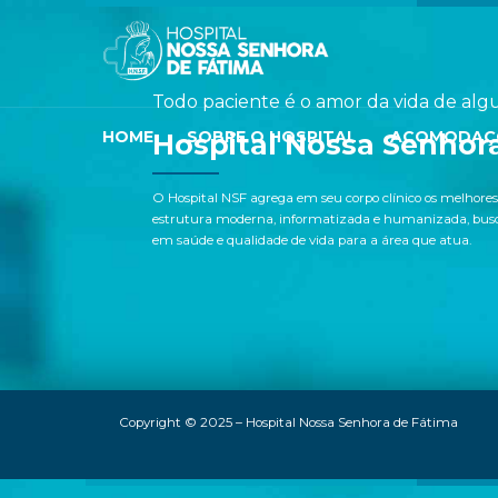
Todo paciente é o amor da vida de alg
HOME
SOBRE O HOSPITAL
ACOMODAÇ
Hospital Nossa Senhor
O Hospital NSF agrega em seu corpo clínico os melhores
estrutura moderna, informatizada e humanizada, busca
em saúde e qualidade de vida para a área que atua.
Copyright © 2025 – Hospital Nossa Senhora de Fátima