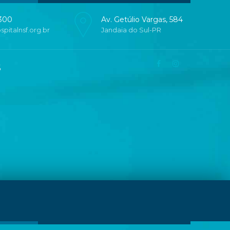
4300
Av. Getúlio Vargas, 584
pitalnsf.org.br
Jandaia do Sul-PR
s