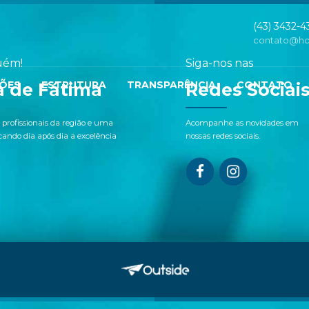
(43) 3432-
contato@hos
uém!
Siga-nos nas
ÕES
ESTRUTURA
TRANSPARÊNCIA
CONTATO
a de Fátima
Redes Sociai
 profissionais da região e uma
Acompanhe as novidades em
ndo dia após dia a excelência
nossas redes sociais.